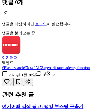
댓글
0
개
댓글을 작성하려면
로그인
이 필요합니다.
댓글을 불러오는 중...
여기어때
백엔드
#
Elasticsearch
#
검색
#
랭킹
#
geo_distance
#
decay function
2026년 1월 28일
0
54
0
관련 추천 글
여기어때 검색 광고: 랭킹 부스팅 구축기