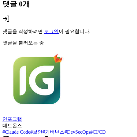
댓글
0
개
댓글을 작성하려면
로그인
이 필요합니다.
댓글을 불러오는 중...
인포그랩
데브옵스
#
Claude Code
#
보안
#
거버넌스
#
DevSecOps
#
CI/CD