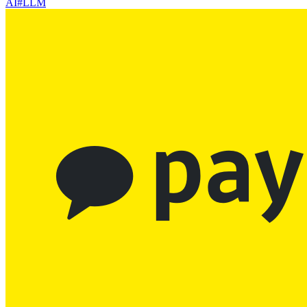
AI
#
LLM