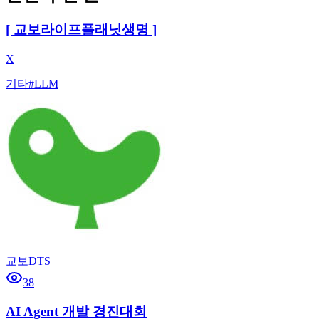
[ 교보라이프플래닛생명 ]
X
기타
#
LLM
교보DTS
38
AI Agent 개발 경진대회