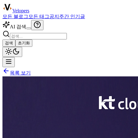
Velopers
모든 블로그
모든 태그
공지
주간 인기글
AI 검색
검색
초기화
목록 보기