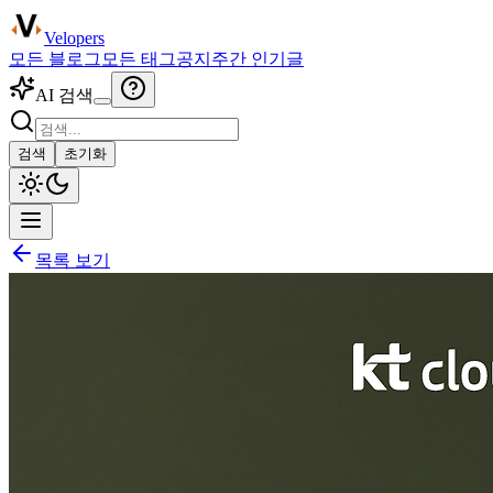
Velopers
모든 블로그
모든 태그
공지
주간 인기글
AI 검색
검색
초기화
목록 보기