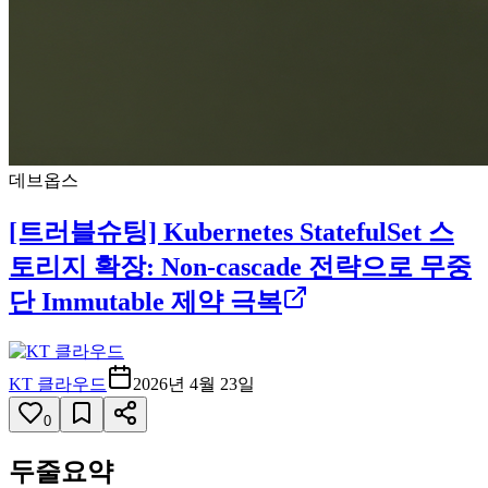
데브옵스
[트러블슈팅] Kubernetes StatefulSet 스
토리지 확장: Non-cascade 전략으로 무중
단 Immutable 제약 극복
KT 클라우드
2026년 4월 23일
0
두줄요약