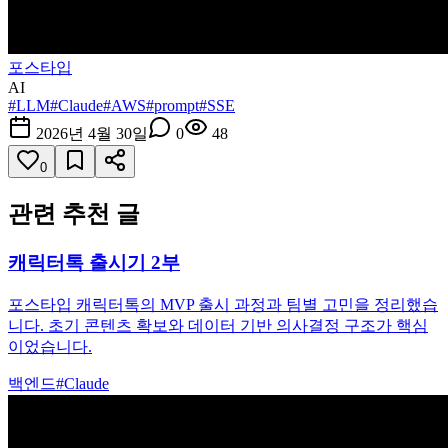
포스타입
AI
#
LLM
#
Claude
#
AWS
#
prompt
#
SSE
2026년 4월 30일
0
48
0
관련 추천 글
캐릭터톡 출시기 2부
포스타입 캐릭터톡의 MVP 출시 과정과 팀별 고민을 정리했습
니다. 초기 콘텐츠 확보와 데이터 기반 의사결정 구조가 핵심
이었습니다.
백엔드
#
Claude