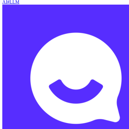
AI
#
LLM