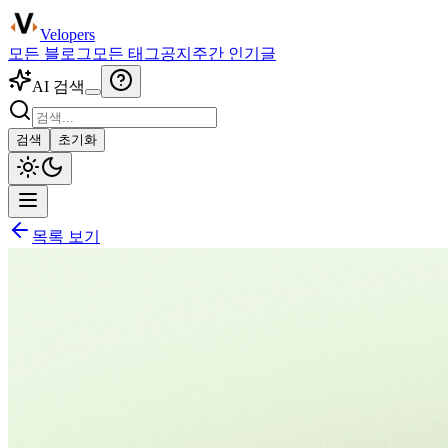
Velopers
모든 블로그
모든 태그
공지
주간 인기글
AI 검색
검색
초기화
목록 보기