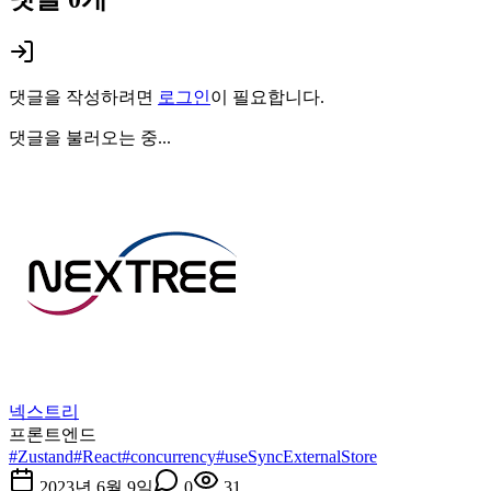
댓글을 작성하려면
로그인
이 필요합니다.
댓글을 불러오는 중...
넥스트리
프론트엔드
#
Zustand
#
React
#
concurrency
#
useSyncExternalStore
2023년 6월 9일
0
31