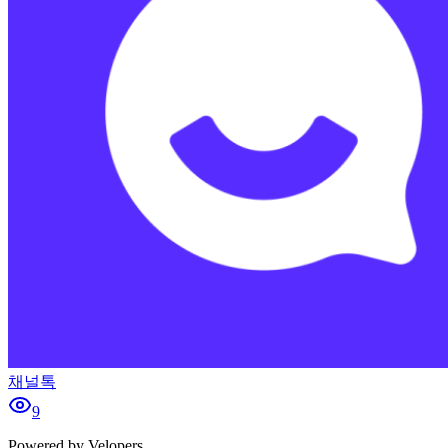
채널톡
9
Powered by Velopers