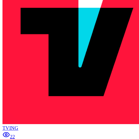
TVING
22