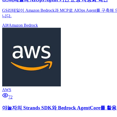
GS리테일이 Amazon Bedrock과 MCP로 AIOps Agent
니다.
AI
#
Amazon Bedrock
AWS
72
야놀자의 Strands SDK와 Bedrock AgentCore를 활