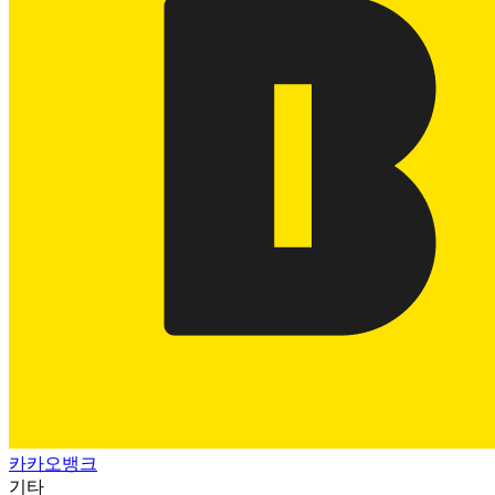
카카오뱅크
기타