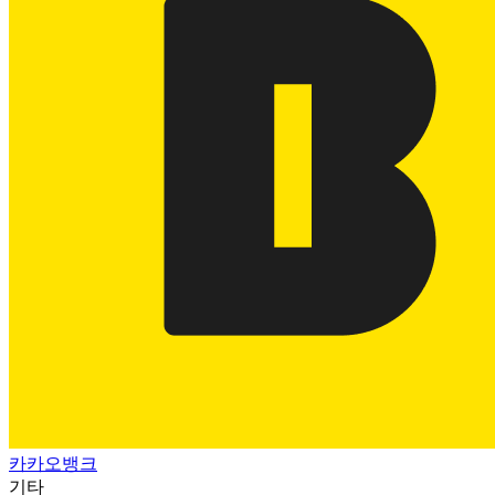
카카오뱅크
기타