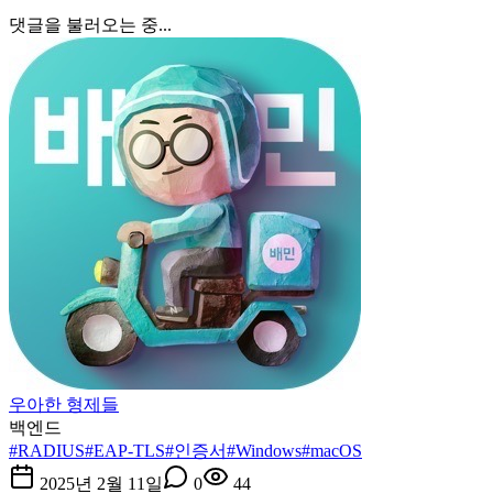
댓글을 불러오는 중...
우아한 형제들
백엔드
#
RADIUS
#
EAP-TLS
#
인증서
#
Windows
#
macOS
2025년 2월 11일
0
44