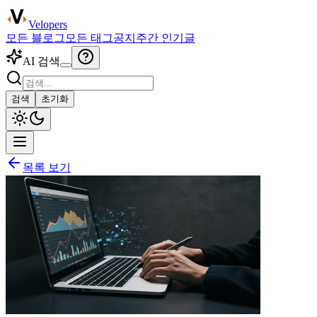
Velopers
모든 블로그
모든 태그
공지
주간 인기글
AI 검색
검색
초기화
목록 보기