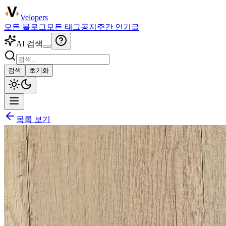
Velopers
모든 블로그
모든 태그
공지
주간 인기글
AI 검색
검색
초기화
목록 보기