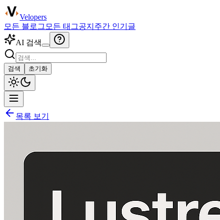
Velopers
모든 블로그
모든 태그
공지
주간 인기글
AI 검색
검색
초기화
목록 보기