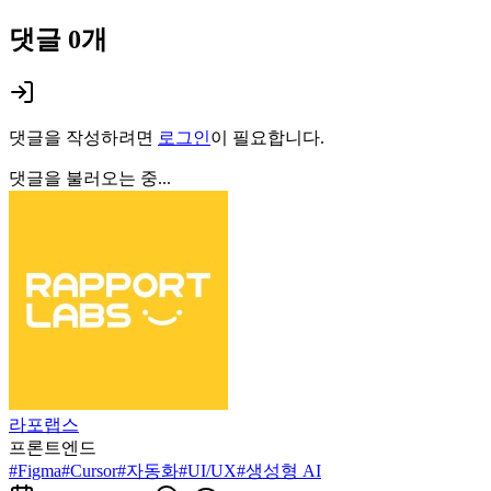
댓글
0
개
댓글을 작성하려면
로그인
이 필요합니다.
댓글을 불러오는 중...
라포랩스
프론트엔드
#
Figma
#
Cursor
#
자동화
#
UI/UX
#
생성형 AI