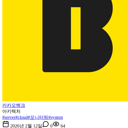
카카오뱅크
아키텍처
#
server
#
cloud
#
모니터링
#
system
2026년 2월 12일
0
64