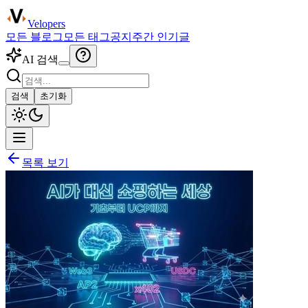
Velopers
모든 블로그
모든 태그
공지
주간 인기글
AI 검색
검색
초기화
목록 보기