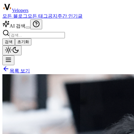
Velopers
모든 블로그
모든 태그
공지
주간 인기글
AI 검색
검색
초기화
목록 보기