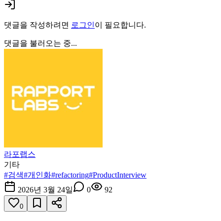
댓글을 작성하려면
로그인
이 필요합니다.
댓글을 불러오는 중...
라포랩스
기타
#
검색
#
개인화
#
refactoring
#
ProductInterview
2026년 3월 24일
0
92
0