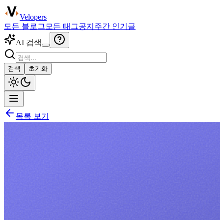
Velopers
모든 블로그
모든 태그
공지
주간 인기글
AI 검색
검색
초기화
목록 보기