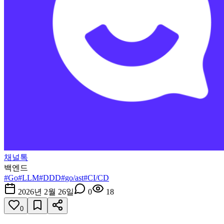
채널톡
백엔드
#
Go
#
LLM
#
DDD
#
go/ast
#
CI/CD
2026년 2월 26일
0
18
0