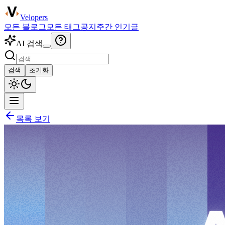
Velopers
모든 블로그
모든 태그
공지
주간 인기글
AI 검색
검색
초기화
목록 보기