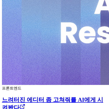
프론트엔드
느려터진 에디터 좀 고쳐줘를 AI에게 시
켜봤다