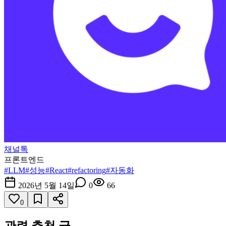
채널톡
프론트엔드
#
LLM
#
성능
#
React
#
refactoring
#
자동화
2026년 5월 14일
0
66
0
관련 추천 글