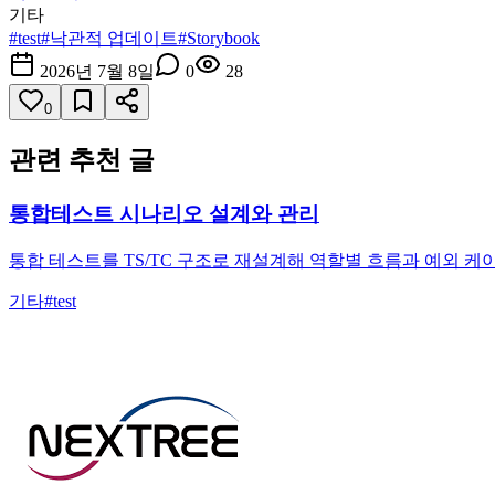
기타
#
test
#
낙관적 업데이트
#
Storybook
2026년 7월 8일
0
28
0
관련 추천 글
통합테스트 시나리오 설계와 관리
통합 테스트를 TS/TC 구조로 재설계해 역할별 흐름과 예외 케
기타
#
test