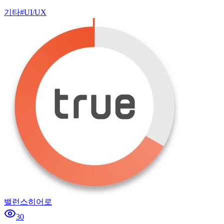
기타
#
UI/UX
밸런스히어로
30