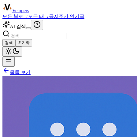
Velopers
모든 블로그
모든 태그
공지
주간 인기글
AI 검색
검색
초기화
목록 보기