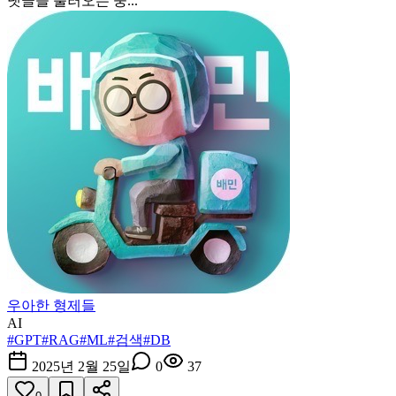
댓글을 불러오는 중...
우아한 형제들
AI
#
GPT
#
RAG
#
ML
#
검색
#
DB
2025년 2월 25일
0
37